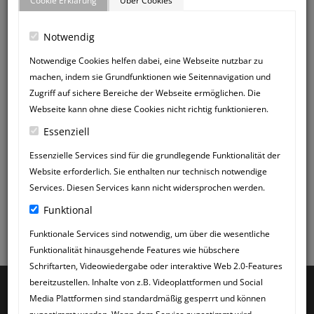
Cookie Erklärung
Über Cookies
Notwendig
Login
Notwendige Cookies helfen dabei, eine Webseite nutzbar zu
machen, indem sie Grundfunktionen wie Seitennavigation und
Zugriff auf sichere Bereiche der Webseite ermöglichen. Die
Webseite kann ohne diese Cookies nicht richtig funktionieren.
Essenziell
Essenzielle Services sind für die grundlegende Funktionalität der
Website erforderlich. Sie enthalten nur technisch notwendige
Angemeldet bleiben
Services. Diesen Services kann nicht widersprochen werden.
Funktional
Funktionale Services sind notwendig, um über die wesentliche
Funktionalität hinausgehende Features wie hübschere
Schriftarten, Videowiedergabe oder interaktive Web 2.0-Features
bereitzustellen. Inhalte von z.B. Videoplattformen und Social
©2026 Orlando Partyservice |
Datenschutz
|
Cookie-Einstellungen
|
Impressum
Media Plattformen sind standardmäßig gesperrt und können
| Development & Design by
dorst.media
|
Login